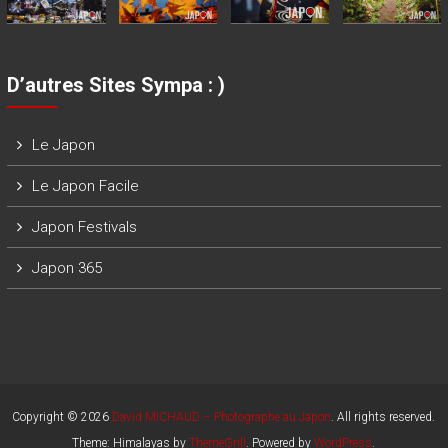
D’autres Sites Sympa : )
Le Japon
Le Japon Facile
Japon Festivals
Japon 365
Copyright © 2026
David MICHAUD – Photographe au Japon
. All rights reserved.
Theme: Himalayas by
ThemeGrill
. Powered by
WordPress
.