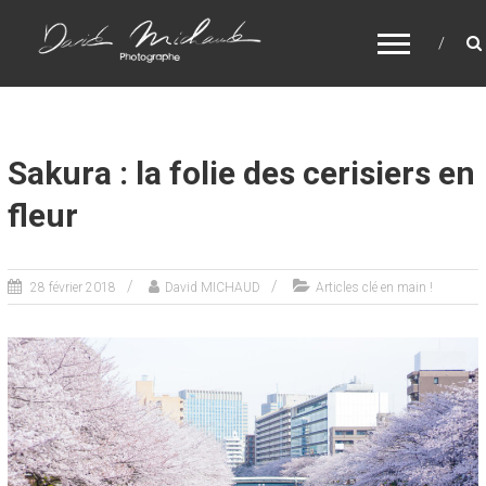
DAVID MICHAUD – PHOTOGRAPHE AU
JAPON
Reportages, photos, portraits du Japon depuis 2002
Sakura : la folie des cerisiers en
fleur
28 février 2018
David MICHAUD
Articles clé en main !