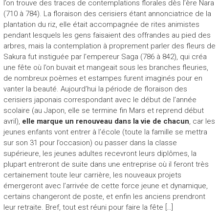
l’on trouve des traces de contemplations florales dès l’ère Nara
(710 à 784). La floraison des cerisiers étant annonciatrice de la
plantation du riz, elle était accompagnée de rites animistes
pendant lesquels les gens faisaient des offrandes au pied des
arbres, mais la contemplation à proprement parler des fleurs de
Sakura fut instiguée par l’empereur Saga (786 à 842), qui créa
une fête où l’on buvait et mangeait sous les branches fleuries,
de nombreux poèmes et estampes furent imaginés pour en
vanter la beauté. Aujourd’hui la période de floraison des
cerisiers japonais correspondant avec le début de l’année
scolaire (au Japon, elle se termine fin Mars et reprend début
avril),
elle marque un renouveau dans la vie de chacun
, car les
jeunes enfants vont entrer à l’école (toute la famille se mettra
sur son 31 pour l’occasion) ou passer dans la classe
supérieure, les jeunes adultes recevront leurs diplômes, la
plupart entreront de suite dans une entreprise où il feront très
certainement toute leur carrière, les nouveaux projets
émergeront avec l’arrivée de cette force jeune et dynamique,
certains changeront de poste, et enfin les anciens prendront
leur retraite. Bref, tout est réuni pour faire la fête […]